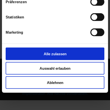
Präferenzen
Statistiken
Marketing
Alle zulassen
KON­TAKT
IMPRES­SUM
DATEN­SCHUTZ
Auswahl erlauben
Ablehnen
© 2022 Johnny Depp-Double / Jack Sparrow-
Impersonator. Alle Rechte vorbehalten.