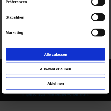
Präferenzen
Statistiken
Marketing
Alle zulassen
KON­TAKT
IMPRES­SUM
DATEN­SCHUTZ
Auswahl erlauben
Ablehnen
© 2022 Johnny Depp-Double / Jack Sparrow-
Impersonator. Alle Rechte vorbehalten.