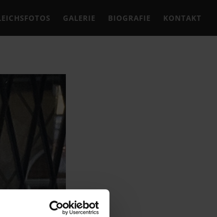
LEICHS­FO­TOS
GALE­RIE
BIO­GRA­FIE
KON­TAKT